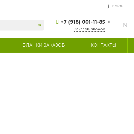
Войти
+7 (918) 001-11-85
Заказать звонок
+7 (918) 001-11-85
БЛАНКИ ЗАКАЗОВ
КОНТАКТЫ
г. Сочи, село
Пластунка, улица
Джапаридзе, 53/7
Пн-Пт: 9:00-17:30 СБ:
выходной ВС:
выходной
sammeb5@mail.ru