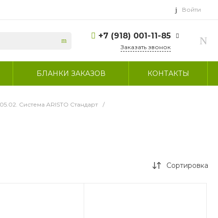
Войти
+7 (918) 001-11-85
Заказать звонок
+7 (918) 001-11-85
БЛАНКИ ЗАКАЗОВ
КОНТАКТЫ
г. Сочи, село
Пластунка, улица
Джапаридзе, 53/7
Пн-Пт: 9:00-17:30 СБ:
.05.02. Система ARISTO Стандарт
/
выходной ВС:
выходной
sammeb5@mail.ru
Сортировка