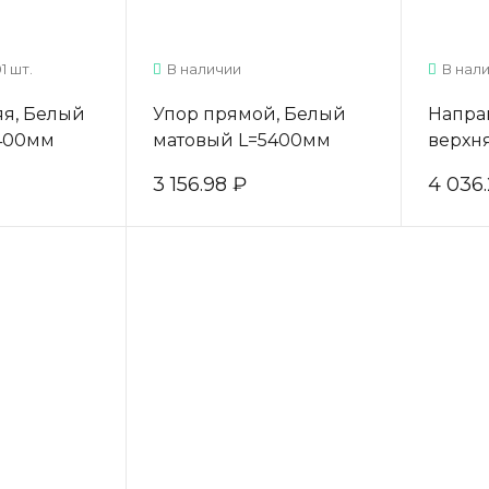
1 шт.
В наличии
В нали
яя, Белый
Упор прямой, Белый
Направ
400мм
матовый L=5400мм
верхн
матов
3 156.98 ₽
4 036