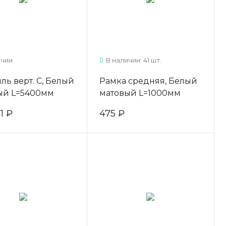
ичии
В наличии: 41 шт.
ь верт. C, Белый
Рамка средняя, Белый
ый L=5400мм
матовый L=1000мм
11 ₽
475 ₽