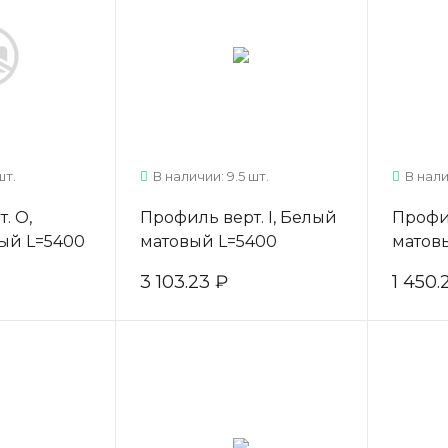
шт.
В наличии: 9.5 шт.
В нал
. О,
Профиль верт. I, Белый
Профи
ый L=5400
матовый L=5400
матов
3 103.23 ₽
1 450.