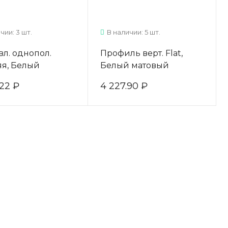
чии: 3 шт.
В наличии: 5 шт.
л. однопол.
Профиль верт. Flat,
яя, Белый
Белый матовый
ый L=5400мм
L=5400мм
.22 ₽
4 227.90 ₽