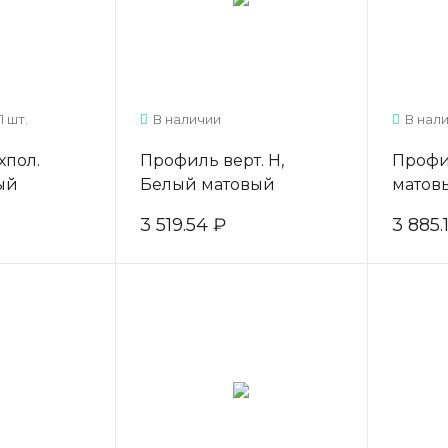
1 шт.
В наличии
В нал
хпол.
Профиль верт. H,
Профил
ый
Белый матовый
матов
400мм
L=5400мм
3 519.54 ₽
3 885.