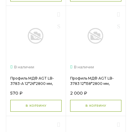
В наличии
В наличии
Профиль МДФ AGT LB-
Профиль МДФ AGT LB-
3783-A 12*26*2800 мм,
3783 12*158*2800 мм,
супермат Сахара крем 3019
супермат Сахара крем 3019
570 ₽
2 000 ₽
(Sahara Cream) (Заказ)
(Sahara Cream) (Заказ)
В КОРЗИНУ
В КОРЗИНУ