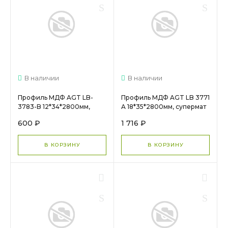
В наличии
В наличии
Профиль МДФ AGT LB-
Профиль МДФ AGT LB 3771
3783-B 12*34*2800мм,
A 18*35*2800мм, супермат
супермат Сахара крем 3019
Сахара крем 3019 (Sahara
600 ₽
1 716 ₽
(Sahara Cream) (Заказ)
Cream) (Заказ)
В КОРЗИНУ
В КОРЗИНУ