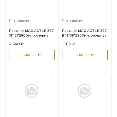
В наличии
В наличии
Профиль МДФ AGT LB 3771
Профиль МДФ AGT LB 3771
18*121*2800мм, супермат
В 18*38*2800мм, супермат
Сахара крем 3019 (Sahara
Сахара крем 3019 (Sahara
4 640 ₽
1 910 ₽
Cream) (Заказ)
Cream) (Заказ)
В КОРЗИНУ
В КОРЗИНУ