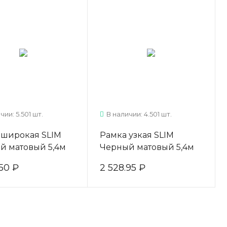
чии: 5.501 шт.
В наличии: 4.501 шт.
 широкая SLIM
Рамка узкая SLIM
й матовый 5,4м
Черный матовый 5,4м
9.VP540.BKSPC.CJ
AV0588.VP540.BKSPC.CJ
50 ₽
2 528.95 ₽
O
ARISTO