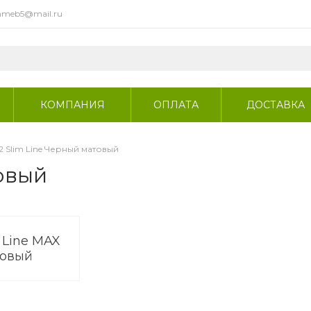
meb5@mail.ru
КОМПАНИЯ
ОПЛАТА
ДОСТАВКА
02 Slim Line Черный матовый
товый
m Line MAX
товый