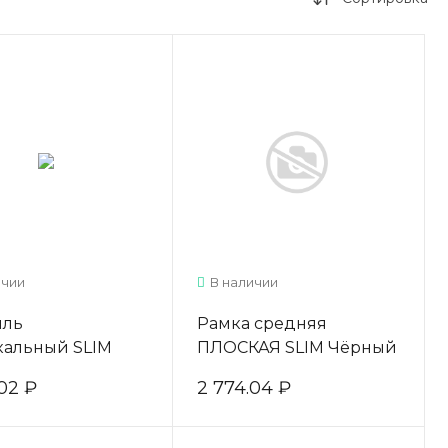
ичии
В наличии
иль
Рамка средняя
кальный SLIM
ПЛОСКАЯ SLIM Чёрный
ёрный матовый
матовый 5,4м
02 ₽
2 774.04 ₽
AV0700.VP540.BKSPC.CJ
3.VP540.BKSPC.CJ
ARISTO
O