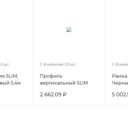
33 шт.
В наличии: 5.5 шт.
В нали
я SLIM,
Профиль
Рамка
вый 5,4м
вертикальный SLIM
Черны
0.BKSPC.CJ0
Черный матовый 5,4м.
AV058
2 662.09 ₽
5 002.
ARISTO
ARIST