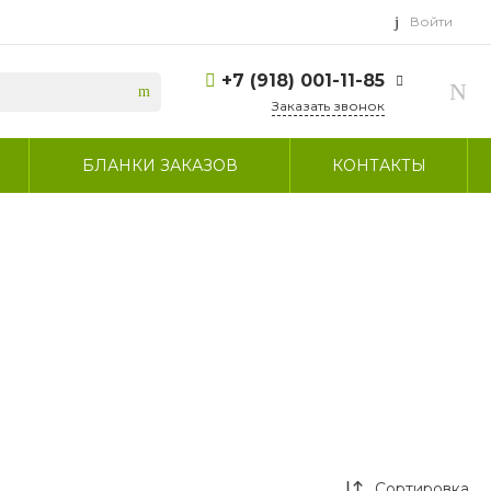
Войти
+7 (918) 001-11-85
Заказать звонок
+7 (918) 001-11-85
БЛАНКИ ЗАКАЗОВ
КОНТАКТЫ
г. Сочи, село
Пластунка, улица
Джапаридзе, 53/7
Пн-Пт: 9:00-17:30 СБ:
выходной ВС:
выходной
sammeb5@mail.ru
Сортировка