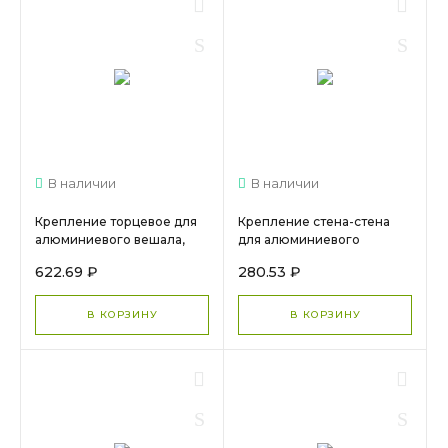
В наличии
В наличии
Крепление торцевое для
Крепление стена-стена
алюминиевого вешала,
для алюминиевого
Черный матовый,
вешала, Черный матовый,
622.69 ₽
280.53 ₽
AA1019.VP000, ARISTO
AA0956.VR000.BKM00.CN
В КОРЗИНУ
В КОРЗИНУ