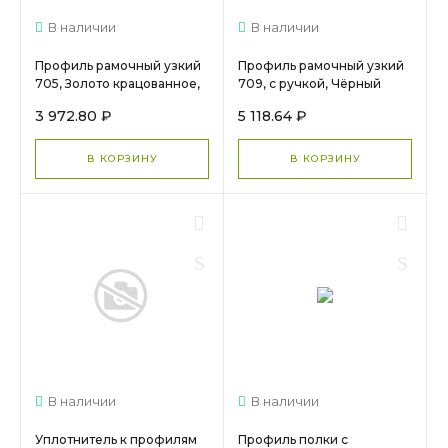
В наличии
В наличии
Профиль рамочный узкий
Профиль рамочный узкий
705, Золото крацованное,
709, с ручкой, Чёрный
DE0705.VP540.GLBAN.CJ
крац.
3 972.80 ₽
5 118.64 ₽
DE0709.VP540.BKBAN.CJ
В КОРЗИНУ
В КОРЗИНУ
В наличии
В наличии
Уплотнитель к профилям
Профиль полки с