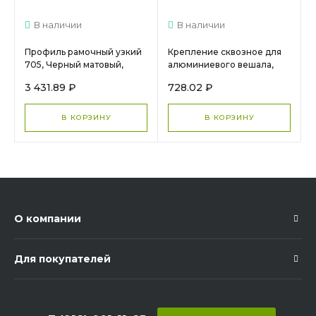
В наличии
В наличии
Профиль рамочный узкий
Крепление сквозное для
705, Черный матовый,
алюминиевого вешала,
DE0705.VP540.BKSPC.CJ,
Чёрный матовый,
3 431.89 ₽
728.02 ₽
ARISTO
AA1020.VP000.BKM00.CN
В КОРЗИНУ
В КОРЗИНУ
О компании
Для покупателей