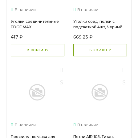
В наличии
В наличии
Уголки соединительные
Уголки соед. полки с
EDGE MAX
подсветкой 4шт, Черный
DE1013.VS000.BK0PC.CK
матовый, DE0253.VS000,
417 ₽
669.23 ₽
ARISTO
В КОРЗИНУ
В КОРЗИНУ
В наличии
В наличии
Профиль - крышка для
Петли AIR 105, Титан,