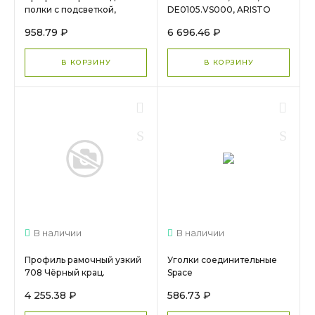
полки с подсветкой,
DE0105.VS000, ARISTO
Черный матовый, 5,4м
958.79 ₽
6 696.46 ₽
DE0558.VP540, ARISTO
В КОРЗИНУ
В КОРЗИНУ
В наличии
В наличии
Профиль рамочный узкий
Уголки соединительные
708 Чёрный крац.
Space
DE0708.VP540.BKBAN.CJ
DE1012.VS000.BK0PC.CK
4 255.38 ₽
586.73 ₽