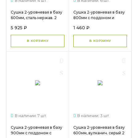
В наличии: 4 шт.
В наличии: 6 шт.
Сушка 2-уровневая в базу
Сушка 2-уровневая в базу
600мм, сталь нержав. 2
800мм с поддоном и
поддона 701/60XP-16
креплениями ХРОМ МС
5 925 ₽
1 460 ₽
INOXA МС 1101
556
В КОРЗИНУ
В КОРЗИНУ
В наличии: 7 шт.
В наличии: 3 шт.
Сушка 2-уровневая в базу
Сушка 2-уровневая в базу
900мм с поддоном с
600мм, вулканич. серый 2