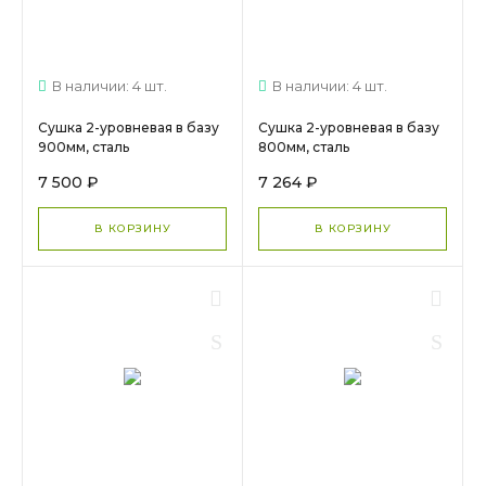
В наличии: 4 шт.
В наличии: 4 шт.
Сушка 2-уровневая в базу
Сушка 2-уровневая в базу
900мм, сталь
800мм, сталь
нержавеющая 2 поддона
нержавеющая 2 поддона
7 500 ₽
7 264 ₽
701/90XP-16 INOXA МС 241
701/80XP-16 INOXA МС 237
В КОРЗИНУ
В КОРЗИНУ