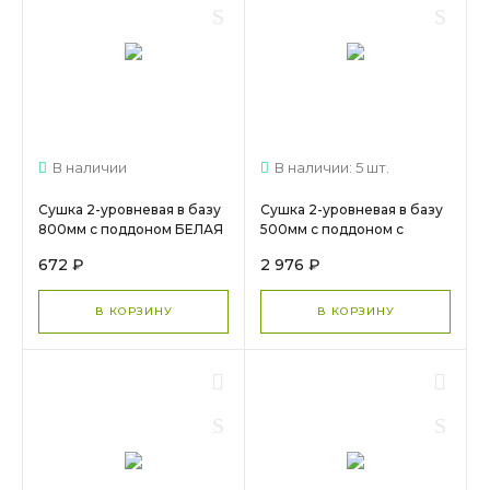
В наличии
В наличии: 5 шт.
Сушка 2-уровневая в базу
Сушка 2-уровневая в базу
800мм с поддоном БЕЛАЯ
500мм с поддоном с
(без креплений) Заказная
креплениями
672 ₽
2 976 ₽
Черная(LOFT) 13.09.01.4.0.1
МС 701
В КОРЗИНУ
В КОРЗИНУ