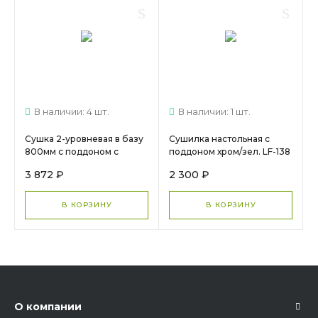
В наличии: 4 шт.
В наличии: 1 шт.
Сушка 2-уровневая в базу
Сушилка настольная с
800мм с поддоном с
поддоном хром/зел. LF-138
креплениями
МС 027
3 872 ₽
2 300 ₽
Черная(LOFT) 13.09.04.4.0.1
МС 817
В КОРЗИНУ
В КОРЗИНУ
О компании