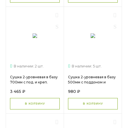
В наличии: 2 шт.
В наличии: 5 шт.
Сушка 2-уровневая в базу
Сушка 2-уровневая в базу
700мм с под. и креп.
500мм с поддоном и
Черная(LOFT)
креплениями ХРОМ МС 711
3 465 ₽
980 ₽
13.07.03.4.0.1/
13.09.03.4.0.1.МС 554
В КОРЗИНУ
В КОРЗИНУ