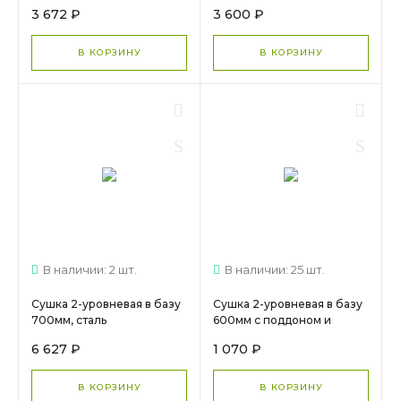
креплениями
поддона MD1-6VG
3 672 ₽
3 600 ₽
Черная(LOFT) 13.09.05.4.0.1
Evolution МС 1136
МС 732
В КОРЗИНУ
В КОРЗИНУ
В наличии: 2 шт.
В наличии: 25 шт.
Сушка 2-уровневая в базу
Сушка 2-уровневая в базу
700мм, сталь
600мм с поддоном и
нержавеющая 701/70XP-16
креплениями ХРОМ МС 712
6 627 ₽
1 070 ₽
INOXA МС 245
В КОРЗИНУ
В КОРЗИНУ