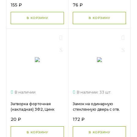
МС 544
155 ₽
76 ₽
В КОРЗИНУ
В КОРЗИНУ
В наличии
В наличии: 33 шт.
Затворка форточная
Замок на одинарную
(накладная) 3Ф2, Цинк
стеклянную дверь с отв.
2000006
планкой, хром МС 106
20 ₽
172 ₽
В КОРЗИНУ
В КОРЗИНУ