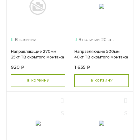
В наличии
В наличии: 20 шт.
Направляющие 270мм
Направляющие 500мм
25кг ПВ скрытого монтажа
40кг ПВ скрытого монтажа
зам DTC (S10J270HX) арт.
зам 3D DTC (ТS10500H),
920 ₽
1 635 ₽
16653
арт. 16251 МС 2387
В КОРЗИНУ
В КОРЗИНУ