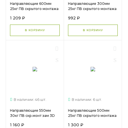
Направляющие 600мм
Направляющие 300мм
25кг ПВ скрытого монтажа
25кг ПВ скрытого монтажа
зам DTC
зам DTC
1 209 ₽
992 ₽
(S10D600HX)арт.16660 МС
(S10J300HX)арт.16654
2001
В КОРЗИНУ
В КОРЗИНУ
В наличии: 46 шт.
В наличии: 6 шт.
Направляющие 550мм
Направляющие 500мм
30кг ПВ скр.монт зам 3D
25кг ПВ скрытого монтажа
DTC (SD10550H+ODSD04-
зам DTC
1 160 ₽
1 300 ₽
A) 25236 МС 1622
(S10D500HX)арт.16658 МС