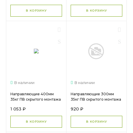
В КОРЗИНУ
В КОРЗИНУ
В наличии
В наличии
Направляющие 400мм
Направляющие 300мм
35кг ПВ скрытого монтажа
35кг ПВ скрытого монтажа
зам Push DTC (F10400H),
зам Push DTC (FF10300H)
1 053 ₽
920 ₽
арт. 16260 МС
арт.16258
В КОРЗИНУ
В КОРЗИНУ