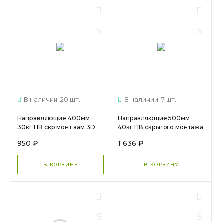
В наличии: 20 шт.
В наличии: 7 шт.
Направляющие 400мм
Направляющие 500мм
30кг ПВ скр.монт зам 3D
40кг ПВ скрытого монтажа
DTC (SD10400H+ODSD04-
зам Push DTC (ТF10500H),
950 ₽
1 636 ₽
A)арт.25233 МС 2252
арт. 16256 МС 1949
В КОРЗИНУ
В КОРЗИНУ