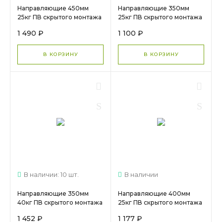
Направляющие 450мм
Направляющие 350мм
25кг ПВ скрытого монтажа
25кг ПВ скрытого монтажа
зам Push DTC (F10D450H),
зам Push DTC (F10D350H)
1 490 ₽
1 100 ₽
арт.17258 МС 1791
арт.17256 МС 1606
В КОРЗИНУ
В КОРЗИНУ
В наличии: 10 шт.
В наличии
Направляющие 350мм
Направляющие 400мм
40кг ПВ скрытого монтажа
25кг ПВ скрытого монтажа
зам 3D DTC (TS10350H)
зам DTC
1 452 ₽
1 177 ₽
арт.16248 МС 1650
(S10400HX)арт.16656