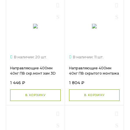
В наличии: 20 шт.
В наличии: 11 шт.
Направляющие 400мм
Направляющие 400мм
40кг ПВ скр.монт зам 3D
40кг ПВ скрытого монтажа
DTC (TS10400H) арт.
зам 3D Push DTC
1 446 ₽
1 804 ₽
0016249 МС 1319
(TF10400H), арт. 16254 МС
1711
В КОРЗИНУ
В КОРЗИНУ