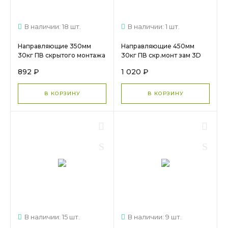
В наличии: 18 шт.
В наличии: 1 шт.
Направляющие 350мм
Направляющие 450мм
30кг ПВ скрытого монтажа
30кг ПВ скр.монт зам 3D
зам DTC
DTC (SD10450H+ODSD04-
892 ₽
1 020 ₽
(SD10350H+ODSD04-
A) 25234 МС 1310
A)арт.25232 МС 1323
В КОРЗИНУ
В КОРЗИНУ
В наличии: 15 шт.
В наличии: 9 шт.