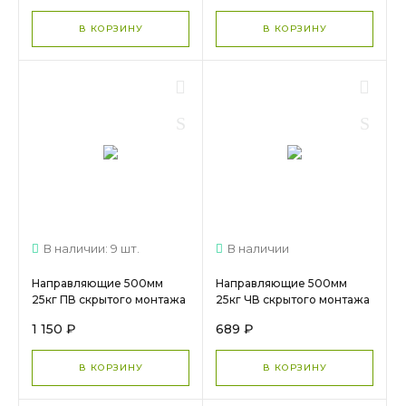
1308
В КОРЗИНУ
В КОРЗИНУ
В наличии: 9 шт.
В наличии
Направляющие 500мм
Направляющие 500мм
25кг ПВ скрытого монтажа
25кг ЧВ скрытого монтажа
зам Push DTC (F10D500H),
зам DTC
1 150 ₽
689 ₽
арт.17259 МС 1950
(G10M500HX)арт.16676
В КОРЗИНУ
В КОРЗИНУ