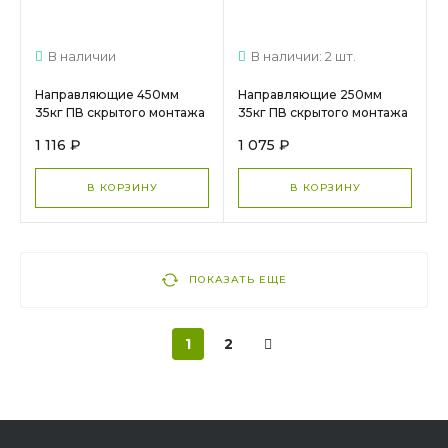
В наличии
В наличии: 2 шт.
Направляющие 450мм
Направляющие 250мм
35кг ПВ скрытого монтажа
35кг ПВ скрытого монтажа
зам Push DTC (FF10450H),
зам 3D Push DTC с регул.
1 116 ₽
1 075 ₽
арт. 16261 МС 1720
зазора 0025238 МС 755
В КОРЗИНУ
В КОРЗИНУ
ПОКАЗАТЬ ЕЩЕ
1
2