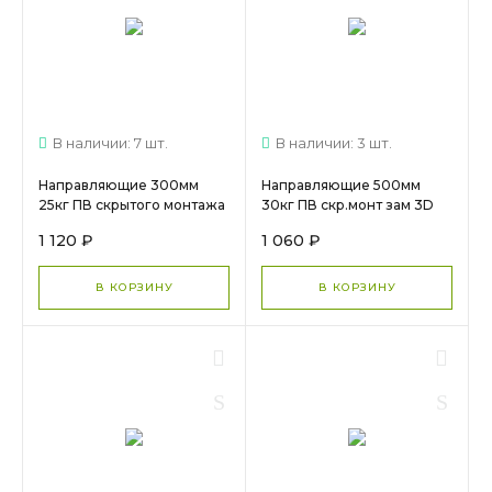
В наличии: 7 шт.
В наличии: 3 шт.
Направляющие 300мм
Направляющие 500мм
25кг ПВ скрытого монтажа
30кг ПВ скр.монт зам 3D
зам Push DTC (F10D300H)
DTC (SD10500H+ODSD04-
1 120 ₽
1 060 ₽
арт.17255 МС 1725
A) 25235 МС 2386
В КОРЗИНУ
В КОРЗИНУ