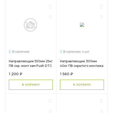
В наличии
В наличии: 4 шт.
Направляющие 550мм 25кг
Направляющие 300мм
ПВ скр. монт зам Push DTC
40кг ПВ скрытого монтажа
(F10D550H) 17260
зам DTC
1 200 ₽
1 560 ₽
(SS10300H1)арт.16247 МС
1225
В КОРЗИНУ
В КОРЗИНУ