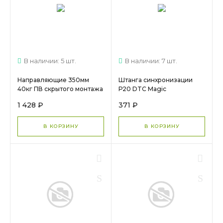
В наличии: 5 шт.
В наличии: 7 шт.
Направляющие 350мм
Штанга синхронизации
40кг ПВ скрытого монтажа
Р20 DTC Magic
зам Push DTC (ТF10350H)
Pro/FF/DF/TF
1 428 ₽
371 ₽
арт.16253 МС 1325
L=1100+крепление
(HT0FH02) 0016243 МС
2184
В КОРЗИНУ
В КОРЗИНУ