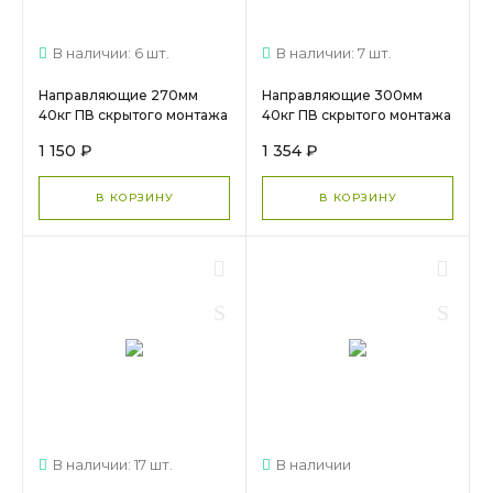
В наличии: 6 шт.
В наличии: 7 шт.
Направляющие 270мм
Направляющие 300мм
40кг ПВ скрытого монтажа
40кг ПВ скрытого монтажа
зам Push DTC (TF10270H)
зам Push DTC (TF10300H)
1 150 ₽
1 354 ₽
арт. 0020091 МС 881
арт.16252 МС 961
В КОРЗИНУ
В КОРЗИНУ
В наличии: 17 шт.
В наличии