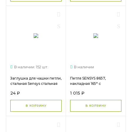
В наличии: 152 шт.
В наличии
Заглушка для чашки петли,
Петля SENSYS 8657,
стальная Sensys стальная
накладная 165° с
9088251/9082614 МС 1634/1
доводчиком 9099550
24 ₽
1 015 ₽
(Заказ)
В КОРЗИНУ
В КОРЗИНУ