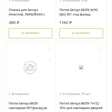
В наличии
В наличии: 6 шт.
Планка для Sensys
Петля Sensys 8639I W90
/Intermat, ЛИНЕЙНАЯ с
(B4) 95°, под фальш.
эксцентирик
панель, вклад, с довод.
260 ₽
1 140 ₽
регулировкой, D3, черный
9088021+планка 9071627
9117472 (Заказ)
МС 1672
В КОРЗИНУ
В КОРЗИНУ
В наличии
В наличии: 70 шт.
Петля Sensys 8631i
Петля Sensys 8639i TH 52
накладная 95°(фасад до
30о для накладных дверей