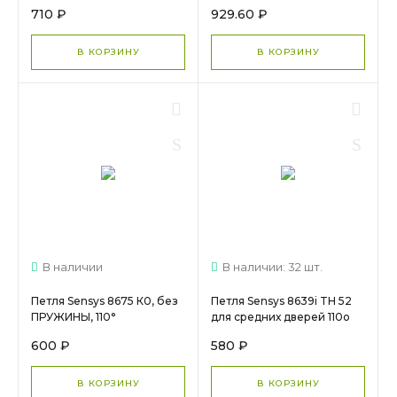
32мм) 9090260+
95о 9085166 МС 1670
710 ₽
929.60 ₽
планкаD1.5 9071626 (Заказ)
В КОРЗИНУ
В КОРЗИНУ
В наличии
В наличии: 32 шт.
Петля Sensys 8675 К0, без
Петля Sensys 8639i TH 52
ПРУЖИНЫ, 110°
для средних дверей 110о
9071313+планкаD3 9071627
9071206 + планка 37мм, D3
600 ₽
580 ₽
(Заказ)
9071627 МС 1655
В КОРЗИНУ
В КОРЗИНУ