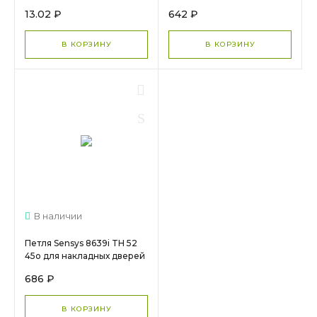
1942
9071205 + планка D3
13.02 ₽
642 ₽
9071577 МС 1630
В КОРЗИНУ
В КОРЗИНУ
В наличии
Петля Sensys 8639i TH 52
45о для накладных дверей
95о 9085168
686 ₽
В КОРЗИНУ