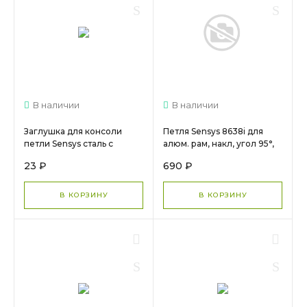
В наличии
В наличии
Заглушка для консоли
Петля Sensys 8638i для
петли Sensys сталь с
алюм. рам, накл, угол 95°,
логотипом 9088250 /
черн обсид 9091744+загл
23 ₽
690 ₽
9082774 МС 1635
9091821 (Заказная)
В КОРЗИНУ
В КОРЗИНУ