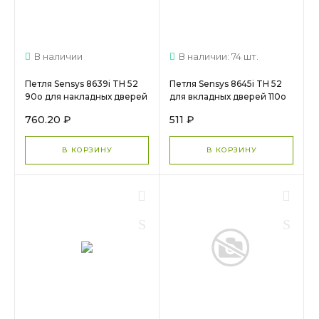
В наличии
В наличии: 74 шт.
Петля Sensys 8639i TH 52
Петля Sensys 8645i TH 52
90о для накладных дверей
для вкладных дверей 110о
95о 9085170 (Заказ)
9071207 МС 1631
760.20 ₽
511 ₽
В КОРЗИНУ
В КОРЗИНУ