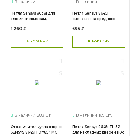
В наличии
В наличии
Петля Sensys 8638I для
Петля Sensys 8645i
алюминиевых рам,
смежная (на среднюю
накладная, угол
стенку), 110°, 37мм
1 260 ₽
695 ₽
95°,черный 9091744+лин
9071206+планка D1.5
пл 9091816 (Заказ)
9071626 (Заказ)
В КОРЗИНУ
В КОРЗИНУ
В наличии: 283 шт.
В наличии: 169 шт.
Ограничитель угла открыв.
Петля Sensys 8645i TH 52
SENSYS 8645I 110°/85° МС
для накладных дверей 110о