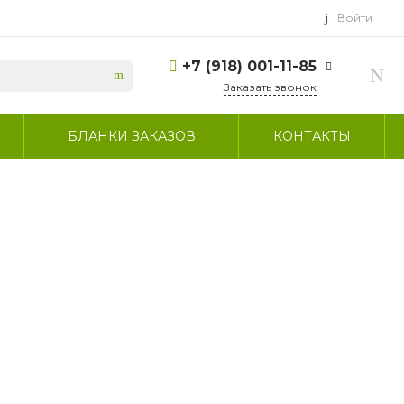
Войти
+7 (918) 001-11-85
Заказать звонок
+7 (918) 001-11-85
БЛАНКИ ЗАКАЗОВ
КОНТАКТЫ
г. Сочи, село
Пластунка, улица
Джапаридзе, 53/7
Пн-Пт: 9:00-17:30 СБ:
выходной ВС:
выходной
sammeb5@mail.ru